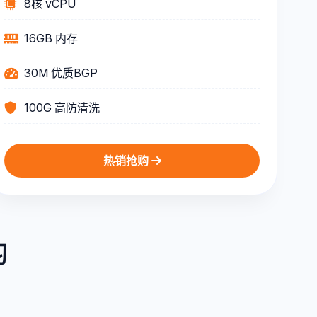
8核 vCPU
16GB 内存
30M 优质BGP
100G 高防清洗
热销抢购
习