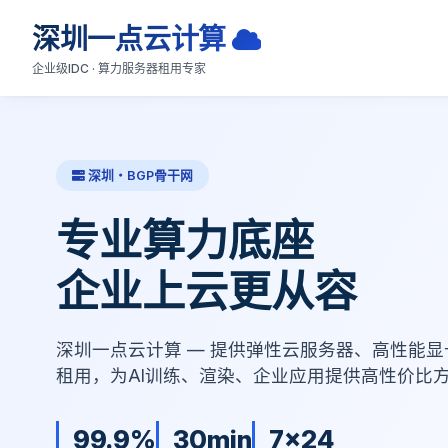
深圳一点云计算
企业级IDC · 算力服务器租用专家
深圳・BGP骨干网
专业算力底座
企业上云更从容
深圳一点云计算 — 提供弹性云服务器、高性能
租用，为AI训练、渲染、企业应用提供高性价比
99.9%
30min
7x24