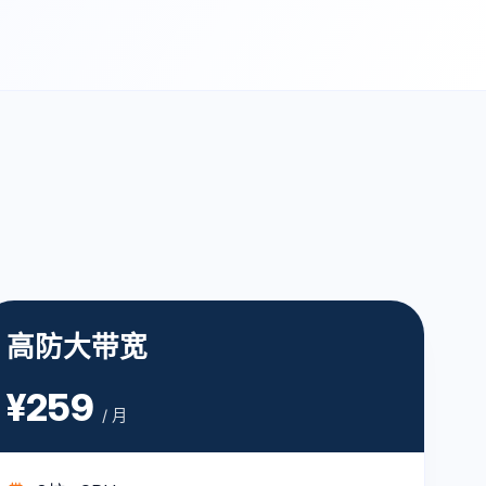
高防大带宽
¥259
/ 月